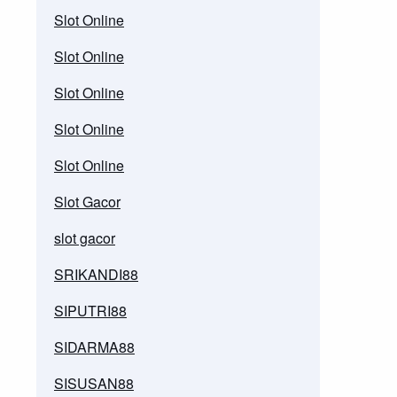
Slot Online
Slot Online
Slot Online
Slot Online
Slot Online
Slot Gacor
slot gacor
SRIKANDI88
SIPUTRI88
SIDARMA88
SISUSAN88