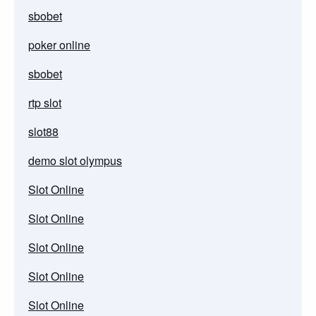
sbobet
poker online
sbobet
rtp slot
slot88
demo slot olympus
Slot Online
Slot Online
Slot Online
Slot Online
Slot Online