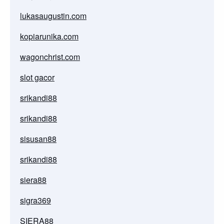
lukasaugustin.com
kopiarunika.com
wagonchrist.com
slot gacor
srikandi88
srikandi88
sisusan88
srikandi88
siera88
sigra369
SIERA88