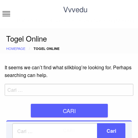
Skip
Vvvedu
to
content
Daftar Situs Slot Gacor Terpercaya Gampang Menang
Togel Online
HOMEPAGE
TOGEL ONLINE
It seems we can’t find what silkblog’re looking for. Perhaps
searching can help.
Cari
untuk:
CARI