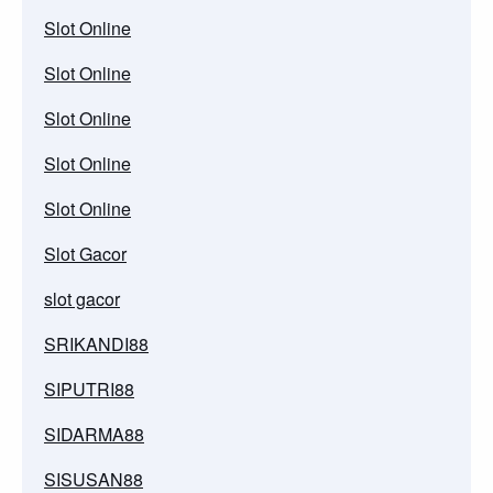
Slot Online
Slot Online
Slot Online
Slot Online
Slot Online
Slot Gacor
slot gacor
SRIKANDI88
SIPUTRI88
SIDARMA88
SISUSAN88