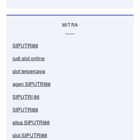
MITRA
SIPUTRI88
judi slot online
slot terpercaya
agen SIPUTRI88
SIPUTRI 88
SIPUTRI88
situs SIPUTRI88
slot SIPUTRI88