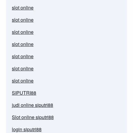
slot online
slot online
slot online
slot online
slot online
slot online
slot online
SIPUTRI88
judi online siputri88
Slot online siputri88
login siputri88