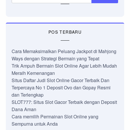
POS TERBARU
Cara Memaksimalkan Peluang Jackpot di Mahjong
Ways dengan Strategi Bermain yang Tepat
Trik Ampuh Bermain Slot Online Agar Lebih Mudah
Meraih Kemenangan
Situs Daftar Judi Slot Online Gacor Terbaik Dan
Terpercaya No 1 Deposit Ovo dan Gopay Resmi
dan Terlengkap
SLOT777: Situs Slot Gacor Terbaik dengan Deposit
Dana Aman
Cara memilih Permainan Slot Online yang
Sempurna untuk Anda