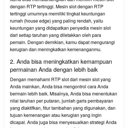
dengan RTP tertinggi. Mesin slot dengan RTP
tertinggi umumnya memiliki tingkat keuntungan
rumah (house edge) yang paling rendah, yaitu
keuntungan yang didapatkan penyedia mesin slot
dari setiap taruhan yang diletakkan oleh para
pemain. Dengan demikian, kamu dapat mengurangi
kerugian dan meningkatkan kemenanganmu.
2. Anda bisa meningkatkan kemampuan
permainan Anda dengan lebih baik
Dengan memahami RTP slot dari mesin slot yang
Anda mainkan, Anda bisa mengontrol cara Anda
bermain lebih baik. Misalnya, Anda bisa menentukan
nilai taruhan per putaran, jumlah garis pembayaran
yang diaktifkan, fitur tambahan yang digunakan, dan
tujuan kemenangan atau kerugian yang ingin
dicapai. Anda juga bisa menyesuaikan strategi Anda