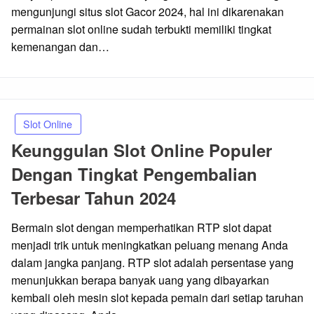
mengunjungi situs slot Gacor 2024, hal ini dikarenakan
permainan slot online sudah terbukti memiliki tingkat
kemenangan dan…
Slot Online
Keunggulan Slot Online Populer
Dengan Tingkat Pengembalian
Terbesar Tahun 2024
Posted
Bermain slot dengan memperhatikan RTP slot dapat
on
menjadi trik untuk meningkatkan peluang menang Anda
dalam jangka panjang. RTP slot adalah persentase yang
menunjukkan berapa banyak uang yang dibayarkan
kembali oleh mesin slot kepada pemain dari setiap taruhan