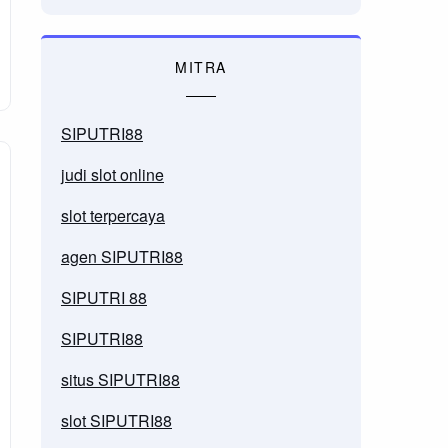
MITRA
SIPUTRI88
judi slot online
slot terpercaya
agen SIPUTRI88
SIPUTRI 88
SIPUTRI88
situs SIPUTRI88
slot SIPUTRI88