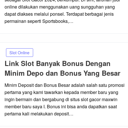
online dilakukan menggunakan uang sungguhan yang
dapat diakses melalui ponsel. Terdapat berbagai jenis
permainan seperti Sportsbooks,…
Slot Online
Link Slot Banyak Bonus Dengan
Minim Depo dan Bonus Yang Besar
Posted
Minim Deposit dan Bonus Besar adalah salah satu promosi
on
pertama yang kami tawarkan kepada member baru yang
ingin bermain dan bergabung di situs slot gacor maxwin
member baru saya I. Bonus ini bisa anda dapatkan saat
pertama kali melakukan deposit…