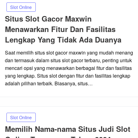
Slot Online
Situs Slot Gacor Maxwin
Menawarkan Fitur Dan Fasilitas
Lengkap Yang Tidak Ada Duanya
Posted
Saat memilih situs slot gacor maxwin yang mudah menang
on
dan termasuk dalam situs slot gacor terbaru, penting untuk
mencari opsi yang menawarkan berbagai fitur dan fasilitas
yang lengkap. Situs slot dengan fitur dan fasilitas lengkap
adalah pilihan terbaik. Biasanya, situs…
Slot Online
Memilih Nama-nama Situs Judi Slot