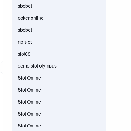
sbobet
poker online
sbobet
rtp slot
slot88
demo slot olympus
Slot Online
Slot Online
Slot Online
Slot Online
Slot Online